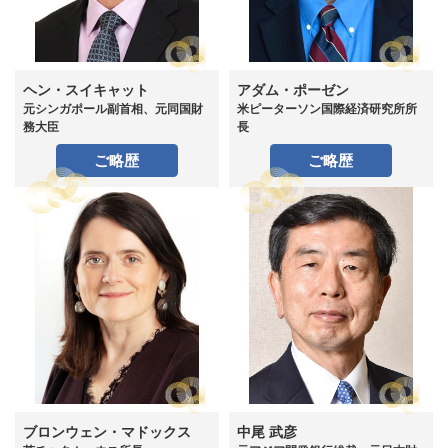
ヘン・スイキャット
アダム・ポーゼン
元シンガポール副首相、元同国財
米ピーターソン国際経済研究所所
務大臣
長
ご略歴
ご略歴
ブロンウェン・マドックス
中尾 武彦