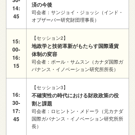
済の今後
14:
司会者：サンジョイ・ジョッシ（インド・
45
オブザーバー研究財団理事長）
【セッション2】
15:
地政学と技術革新がもたらす国際通貨
00-
体制の変容
16:
司会者：ポール・サムスン（カナダ国際ガ
15
バナンス・イノベーション研究所所長）
【セッション3】
16:
不確実性の時代における財政政策の役
30-
割と課題
17:
司会者：ロヒントン・メドーラ（元カナダ
45
国際ガバナンス・イノベーション研究所所
長）