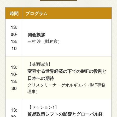
時間
プログラム
13:
00-
開会挨拶
13:
三村 淳（財務官）
10
【基調講演】
13:
変容する世界経済の下でのIMFの役割と
10-
日本への期待
13:
クリスタリーナ・ゲオルギエバ（IMF専務
30
理事）
【セッション1】
13:
貿易政策シフトの影響とグローバル経
30-