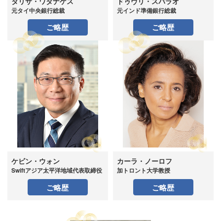
タリサ・ワタナゲス
ドゥヴリ・スバラオ
元タイ中央銀行総裁
元インド準備銀行総裁
ご略歴
ご略歴
ケビン・ウォン
カーラ・ノーロフ
Swiftアジア太平洋地域代表取締役
加トロント大学教授
ご略歴
ご略歴