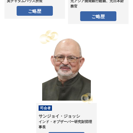
英チャタムハウス所長
元アジア開発銀行総裁、元日本財
務官
ご略歴
ご略歴
司会者
サンジョイ・ジョッシ
インド・オブザーバー研究財団理
事長